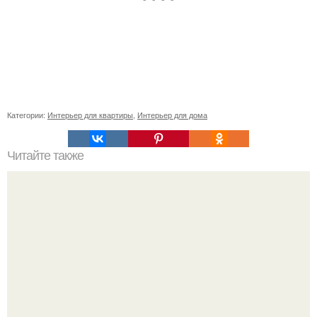
Категории:
Интерьер для квартиры
,
Интерьер для дома
Читайте также
Абстрактная текстурная интерьерная картина мандала.