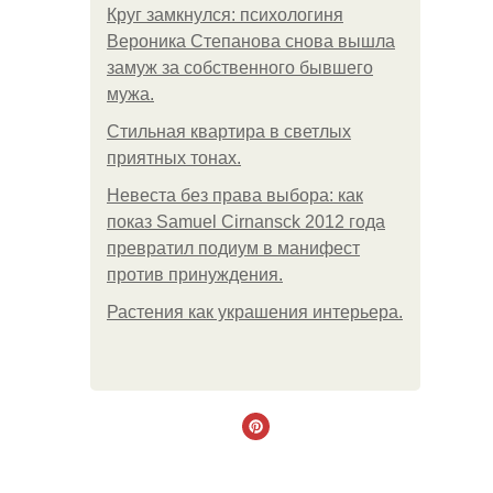
Круг замкнулся: психологиня
Вероника Степанова снова вышла
замуж за собственного бывшего
мужа.
Стильная квартира в светлых
приятных тонах.
Невеста без права выбора: как
показ Samuel Cirnansck 2012 года
превратил подиум в манифест
против принуждения.
Растения как украшения интерьера.