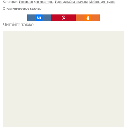
Категории:
Интерьер для квартиры
,
Идеи дизайна спальни
,
Мебель для кухни
,
Стили интерьеров квартир
Читайте также
Москвич - суперлюкс: история разработки азлк - 2140 SL.