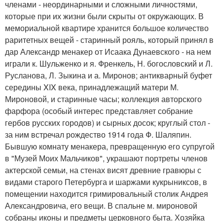
членами - неординарными и сложными личностями,
которые при их жизни были скрыты от окружающих. В
мемориальной квартире хранится большое количество
раритетных вещей - старинный рояль, который принял в
дар Александр менакер от Исаака Дунаевского - на нем
играли к. Шульженко и я. Френкель, Н. богословский и Л.
Русланова, Л. Зыкина и а. Миронов; антикварный буфет
середины XIX века, принадлежащий матери М.
Мироновой, и старинные часы; коллекция авторского
фарфора (особый интерес представляет собрание
гербов русских городов) и сырных досок; круглый стол -
за ним встречал рождество 1914 года Ф. Шаляпин.
Бывшую комнату менакера, превращенную его супругой
в "Музей Моих Мальчиков", украшают портреты членов
актерской семьи, на стенах висят древние гравюры с
видами старого Петербурга и шаржами кукрыниксов, в
помещении находится гримировальный столик Андрея
Александровича, его вещи. В спальне м. мироновой
собраны иконы и предметы церковного быта. Хозяйка