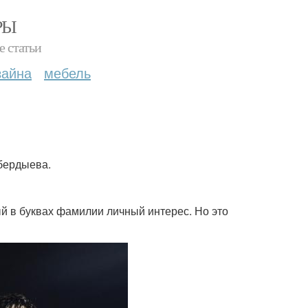
РЫ
е статьи
зайна
мебель
 бердыева.
ый в буквах фамилии личный интерес. Но это