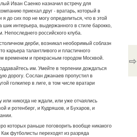
алый Иван Саенко назначил встречу для
омпанию приехал друг - вратарь, который в
я до сих пор не могу определиться, что в этой
шик интерьера, выдержанного в стиле барокко,
. Непоследнего российского клуба.
 столичном дерби, возникал необоримый соблазн
что карьера талантливого и пластичного
ым временем и прекрасным городом Москвой.
⇨
 поддавайтесь им. Умейте в терпении дождаться
дую дорогу. Сослан джанаев пропустил в
ой голкипер в лиге, в том числе вратари
 или никогда не ждали, или уже отчаялись
й и ротенберг, и Кудряшов, и Бухаров, и
пании.
, про которых раньше поговорить вообще никакого
. Как футболисты переходят из разряда