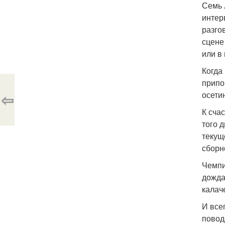
Семь 
интер
разго
сцене
или в
Когда
припо
⇦
осети
К сча
того 
текущ
сборн
Чемпи
дожда
калач
И все
повод