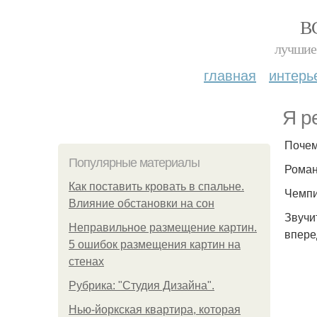
В
лучшие 
главная
интерь
Я р
Почем
Популярные материалы
Роман
Как поставить кровать в спальне.
Чемпи
Влияние обстановки на сон
Звучи
Неправильное размещение картин.
впере
5 ошибок размещения картин на
стенах
Рубрика: "Студия Дизайна".
Нью-йоркская квартира, которая