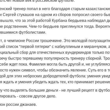
 отсчет новый век в российском футболе.
енский тренер попал в него благодаря старым казахстанск
и Сергей стукашов на одном из сборов попросил своего быв
к вышло, что за этой работой Курбана бердыева наблюдал д
 не родственник. Чем-то бердыев приглянулся тогда. Вероятн
явшимися футболистами.
от, о чемпионе России трошечкине. Это молодой полузащитни
кий список "первой пятерки" с набиуллиным и миранчуком, а
ециальный сбор для отечественных вундеркиндов только пот
речу быстро терявшему популярность тренеру сборной. Трош
 себе ждет пока. Фамилия могла быть другой и, не углубляя
росто нужен символ, чтобы обозначить явление. Суть его в 
дой для этих неброских добродетелей футбола: умения увид
я ждать и умения убедить ждать тех, кто принимает решени
у что выделять большие деньги - не лучший рецепт в футболе
тировать - совсем другое дело.
он россии джанаев.