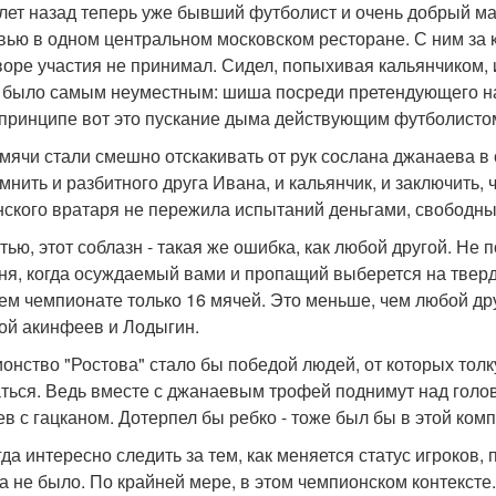
лет назад теперь уже бывший футболист и очень добрый м
вью в одном центральном московском ресторане. С ним за к
воре участия не принимал. Сидел, попыхивая кальянчиком, и 
 было самым неуместным: шиша посреди претендующего на 
 принципе вот это пускание дыма действующим футболистом
 мячи стали смешно отскакивать от рук сослана джанаева в
мнить и разбитного друга Ивана, и кальянчик, и заключить, 
нского вратаря не пережила испытаний деньгами, свободн
стью, этот соблазн - такая же ошибка, как любой другой. Не
дня, когда осуждаемый вами и пропащий выберется на твер
ем чемпионате только 16 мячей. Это меньше, чем любой друг
ой акинфеев и Лодыгин.
онство "Ростова" стало бы победой людей, от которых толку
ться. Ведь вместе с джанаевым трофей поднимут над голово
ев с гацканом. Дотерпел бы ребко - тоже был бы в этой ком
гда интересно следить за тем, как меняется статус игроков
а не было. По крайней мере, в этом чемпионском контексте