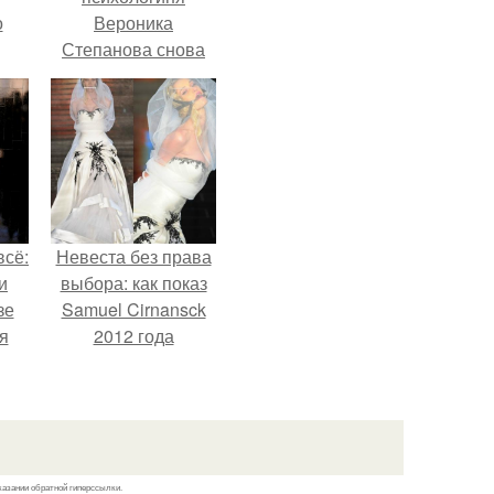
о
Вероника
Степанова снова
вышла замуж за
собственного
бывшего мужа.
всё:
Невеста без права
и
выбора: как показ
зе
Samuel Cirnansck
я
2012 года
ки
превратил подиум
го
в манифест против
принуждения.
казании обратной гиперссылки.