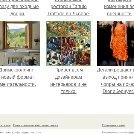
разу две входные
ресторан Tartufo
изменения в
двери.
Trattoria во Львове.
внешности
актрисы.
Дримскроллинг -
Привет всем
Детали решают 
новый формат
дизайнерам
выход приянк
мечтательности.
интерьеров и не
чопры на пока
только!
Dior обернулс
шквалом крити
из-за небрежно
пошива.
онтакты
Пользовательское соглашение
Обратная связь
олитика конфидециальности
Копирование разрешено при у