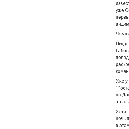
извес
уже С
первы
видим
Чемпи
Нигде
Габон
попад
раскр
коман
Уже у
"Рост
на До
это в
Хотя 
ночь 
в это