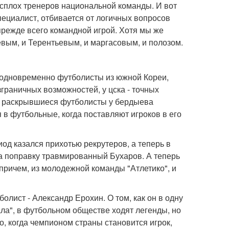
асплох тренеров национальной команды. И вот
пециалист, отбивается от логичных вопросов
 прежде всего командной игрой. Хотя мы же
евым, и Терентьевым, и маргасовым, и полозом.
ь одновременно футболисты из южной Кореи,
зграничных возможностей, у цска - точных
нца раскрывшиеся футболисты у бердыева
в футбольные, когда поставляют игроков в его
од казался прихотью рекрутеров, а теперь в
на поправку травмированный Бухаров. А теперь
причем, из молодежной команды "Атлетико", и
лист - Александр Ерохин. О том, как он в одну
ала", в футбольном обществе ходят легенды, но
, когда чемпионом страны становится игрок,