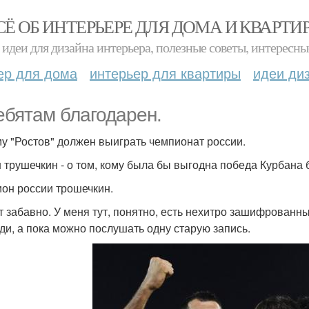
СЁ ОБ ИНТЕРЬЕРЕ ДЛЯ ДОМА И КВАРТИ
идеи для дизайна интерьера, полезные советы, интересны
ер для дома
интерьер для квартиры
идеи ди
ебятам благодарен.
у "Ростов" должен выиграть чемпионат россии.
 трушечкин - о том, кому была бы выгодна победа Курбана
он россии трошечкин.
т забавно. У меня тут, понятно, есть нехитро зашифрованн
ди, а пока можно послушать одну старую запись.