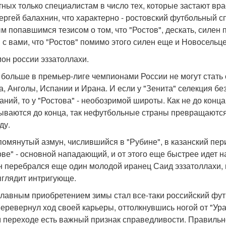
тных только специалистам в число тех, которые застают вр
ергей балахнин, что характерно - ростовский футбольный с
м попавшимся тезисом о том, что "Ростов", дескать, силен
 с вами, что "Ростов" помимо этого силен еще и Новосельц
он россии эззатоллахи.
 больше в премьер-лиге чемпионами России не могут стат
а, Анголы, Испании и Ирана. И если у "Зенита" селекция бе
аний, то у "Ростова" - необозримой широты. Как не до ко
ываются до конца, так нефутбольные страны превращаются 
ду.
помянутый азмун, числившийся в "Рубине", в казанский пери
ове" - основной нападающий, и от этого еще быстрее идет 
н перебрался еще один молодой иранец Саид эззатоллахи, 
ыглядит интригующе.
главным приобретением зимы стал все-таки российский футбо
перевернул ход своей карьеры, оттолкнувшись ногой от "Ур
м переходе есть важный признак справедливости. Правильно