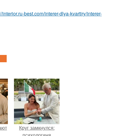
://interior.ru-best.com/interer-dlya-kvartiry/interer-
ают
Круг замкнулся:
психологиня