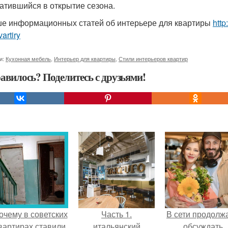
атившийся в открытие сезона.
е информационных статей об интерьере для квартиры
http
vartiry
и:
Кухонная мебель
,
Интерьер для квартиры
,
Стили интерьеров квартир
авилось? Поделитесь с друзьями!
очему в советских
Часть 1.
В сети продолж
вартирах ставили
итальянский
обсуждать