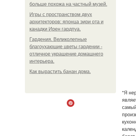
больше похожа на частный музей.
Игры с пространством двух
архитекторов: японца эири ота и
канадки Ирен гардпуа.
Гардения. Великолепные
благоухающие цветы гардении -
отличное украшение домашнего
интерьера.
Как вырастить банан дома.
"Я не
являе
самый
произ
кухон
кален