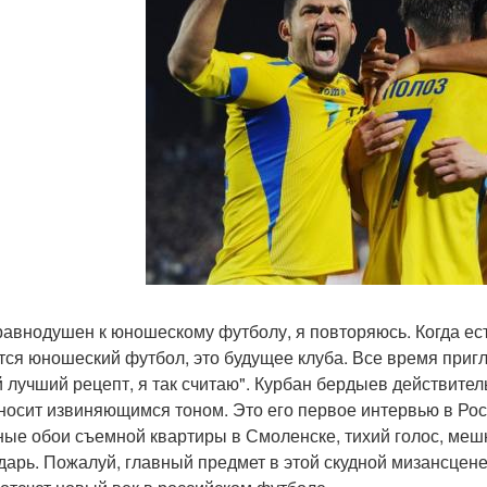
равнодушен к юношескому футболу, я повторяюсь. Когда ест
тся юношеский футбол, это будущее клуба. Все время пригл
 лучший рецепт, я так считаю". Курбан бердыев действител
носит извиняющимся тоном. Это его первое интервью в Рос
ные обои съемной квартиры в Смоленске, тихий голос, меш
дарь. Пожалуй, главный предмет в этой скудной мизансцене