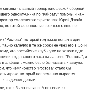
им связям - главный тренер юношеской сборной
шего одноклубника по "Кайрату" помочь, и как-
иректор смоленского "кристалла" Юрий Дзюба.
о, вот этой склонностью возиться с еще не
к "Ростова", который год назад попал в один
 Фабио капелло в те же сроки не увез его в Сочи
ому, что российские клубы уже не хотели идти
ечкин ждет своего часа на лавочке "Ростова", и
сь в алфавит, можно было бы назвать и азмуна.
том, что чемпионство "Ростова" стало бы
еть игрока, который непременно вырастет,
я и выделяет деньги.
, как и было сказано. А вот если их