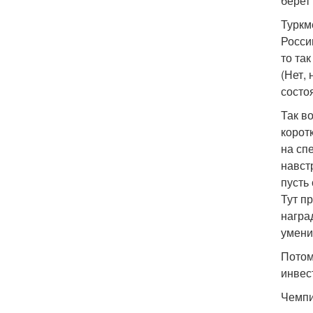
берет
Туркм
Росси
то та
(Нет,
состо
Так в
корот
на сп
навст
пусть
Тут п
награ
умени
Потом
инвес
Чемпи