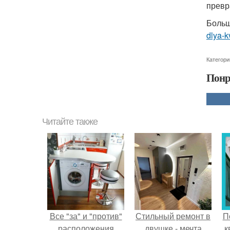
превр
Больш
dlya-k
Категори
Понр
Читайте также
Все "за" и "против"
Стильный ремонт в
П
расположения
двушке - мечта
к