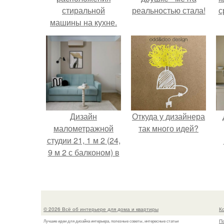
стиральной
реальностью стала!
с
машины на кухне.
Дизайн
Откуда у дизайнера
малометражной
так много идей?
студии 21, 1 м 2 (24,
9 м 2 с балконом) в
Краснодаре.
© 2026 Всё об интерьере для дома и квартиры
К
П
Лучшие идеи для дизайна интерьера, полезные советы, интересные статьи