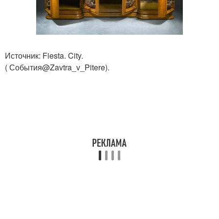
Источник: Fiesta. City.
( События@Zavtra_v_Pitere).