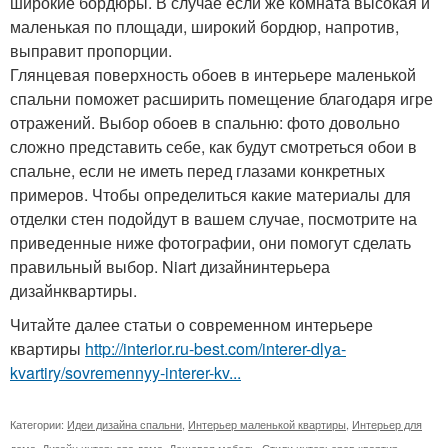
широкие бордюры. В случае если же комната высокая и
маленькая по площади, широкий бордюр, напротив,
выправит пропорции.
Глянцевая поверхность обоев в интерьере маленькой
спальни поможет расширить помещение благодаря игре
отражений. Выбор обоев в спальню: фото довольно
сложно представить себе, как будут смотреться обои в
спальне, если не иметь перед глазами конкретных
примеров. Чтобы определиться какие материалы для
отделки стен подойдут в вашем случае, посмотрите на
приведенные ниже фотографии, они помогут сделать
правильный выбор. Niart дизайнинтерьера
дизайнквартиры.
Читайте далее статьи о современном интерьере
квартиры
http://interior.ru-best.com/interer-dlya-
kvartiry/sovremennyy-interer-kv...
Категории:
Идеи дизайна спальни
,
Интерьер маленькой квартиры
,
Интерьер для
дома
,
Дизайн интерьера дома
,
Дешевая мебель
,
Стили интерьеров квартир
,