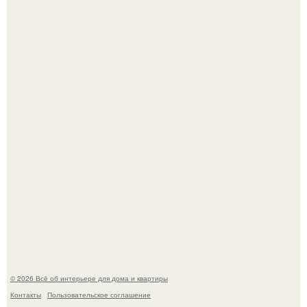
Невеста без права выбора: как показ Samuel Cirnansck
2012 года превратил подиум в манифест против
принуждения.
Сокровища из Hoff.
© 2026 Всё об интерьере для дома и квартиры
Контакты
Пользовательское соглашение