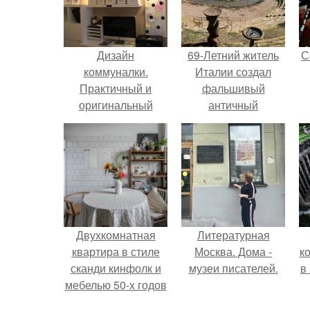
Дизайн
69-Летний житель
С
коммуналки.
Италии создал
Практичный и
фальшивый
оригинальный
античный
дизайн комнаты в
амфитеатр и
КОММУНАЛКЕ.
долгое время
успешно выдавал
его за настоящее
историческое
наследие.
Двухкомнатная
Литературная
квартира в стиле
Москва. Дома -
к
сканди кинфолк и
музеи писателей.
в
мебелью 50-х годов
в высотке на