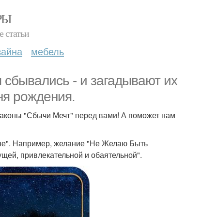
РЫ
е статьи
зайна
мебель
 сбывались - и загадывают их
ня рождения.
законы "Сбычи Мечт" перед вами! А поможет нам
"не". Например, желание "Не Желаю Быть
ущей, привлекательной и обаятельной".