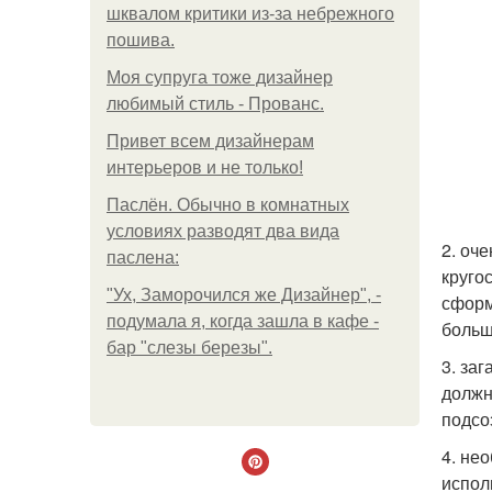
шквалом критики из-за небрежного
пошива.
Моя супруга тоже дизайнер
любимый стиль - Прованс.
Привет всем дизайнерам
интерьеров и не только!
Паслён. Обычно в комнатных
условиях разводят два вида
2. оч
паслена:
круго
"Ух, Заморочился же Дизайнер", -
сформ
подумала я, когда зашла в кафе -
больш
бар "слезы березы".
3. за
должн
подсо
4. не
испол