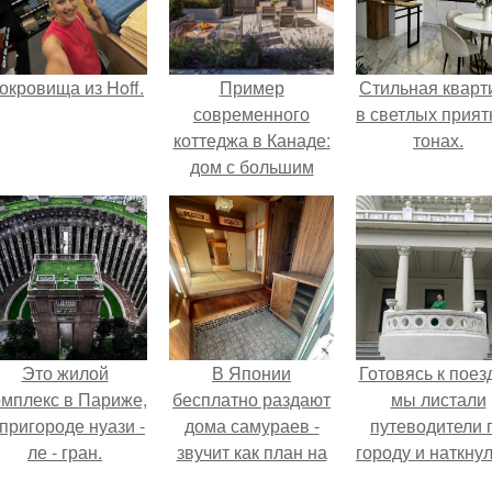
окровища из Hoff.
Пример
Стильная кварт
современного
в светлых прия
коттеджа в Канаде:
тонах.
дом с большим
патио и высокими
потолками
площадью 87, 3 кв.
Это жилой
В Японии
Готовясь к поез
омплекс в Париже,
бесплатно раздают
мы листали
 пригороде нуази -
дома самураев -
путеводители 
ле - гран.
звучит как план на
городу и наткну
новую жизнь.
на фотограф