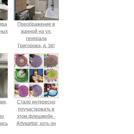
ира
Преображение в
тных
ванной на ул.
генерала
Григорова, д. 36!
дке,
Стало интересно
поучаствовать в
по
этом флешмобе -
лись
Artvsartist, хоть он
ию
не совсем про