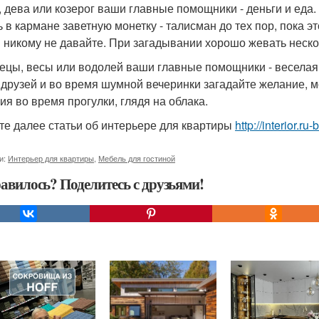
, дева или козерог ваши главные помощники - деньги и еда
ь в кармане заветную монетку - талисман до тех пор, пока эт
 никому не давайте. При загадывании хорошо жевать неск
ецы, весы или водолей ваши главные помощники - веселая
 друзей и во время шумной вечеринки загадайте желание, м
ия во время прогулки, глядя на облака.
те далее статьи об интерьере для квартиры
http://interior.ru
и:
Интерьер для квартиры
,
Мебель для гостиной
авилось? Поделитесь с друзьями!