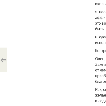
как вы
5. не
аффир
это в
быть 
6. сд
испол
Конкр
⇦
Овен,
Зажги
от че
приоб
благо
Рак, 
желан
в лод