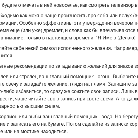
 будете отмечать в ней новоселье, как смотреть телевизор в 
обходимо как можно чаще произносить про себя или вслух 
мации. Особенно эффективны эти утверждения вечером пер
ремя еще (или уже) дремлет, и слова как бы впечатываются
, внимание, только в настоящем времени: "Я Имею (Делаю) То
елайте себе некий символ исполненного желания. Например, 
нится.
етные рекомендации по загадыванию желаний для знаков з
 лев или стрелец ваш главный помощник - огонь. Выберите в
те свечу и загадайте желание, глядя на пламя. Запишите за
го-либо избавиться, то сразу же сожгите свои записи. Лишь в
рести, чаще читайте свою запись при свете свечи. А когда 
дарностью высшим силам.
скорпион или рыбы ваш главный помощник - вода. На берегу 
ие и записать его на бумаге. Потом сделайте из записки кор
ке или на мостике находиться.