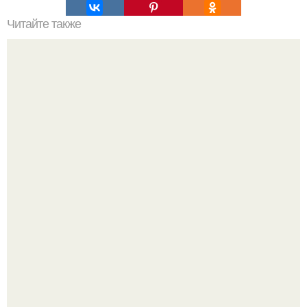
Читайте также
Осенние поделки из природного материала своими
руками. Подготовка природных материалов для поделок
Культурный код. Можно сделать красивый интерьер