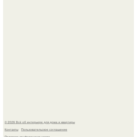
"Проиллюстрированные Люди": Томас майландер
превратил солнечные ожоги в арт - объект.
Эко - панно "Песочный Берег":
© 2026 Всё об интерьере для дома и квартиры
Контакты
Пользовательское соглашение
Политика конфидециальности