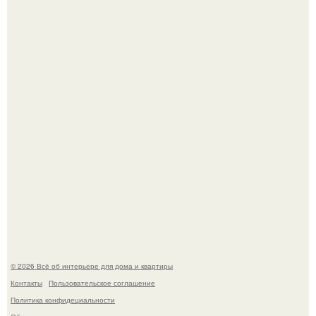
Кёнигсберг. Интерьер дома студенческого братства
"Германия".
Это жилой комплекс в Париже, в пригороде нуази - ле -
гран.
© 2026 Всё об интерьере для дома и квартиры
Контакты
Пользовательское соглашение
Политика конфидециальности