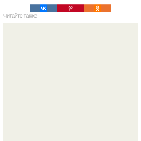
Читайте также
Деревянные лестницы. Проектирование лестниц -
архиважный этап в строительстве любого здания.