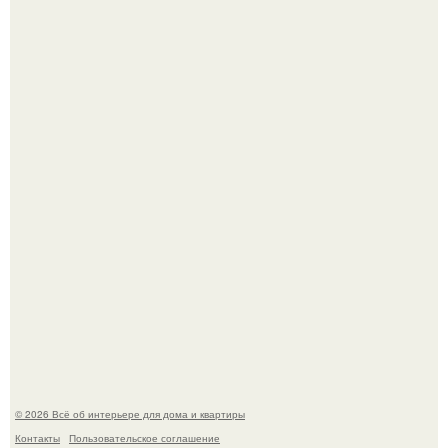
Дримскроллинг - новый формат мечтательности.
Привет всем дизайнерам интерьеров и не только!
© 2026 Всё об интерьере для дома и квартиры
Контакты
Пользовательское соглашение