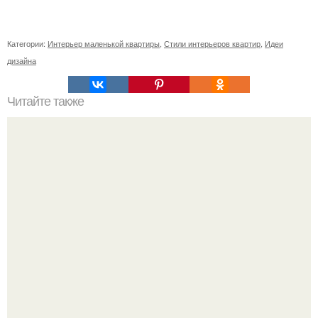
Категории:
Интерьер маленькой квартиры
,
Стили интерьеров квартир
,
Идеи
дизайна
Читайте также
В гостях у Андрея кончаловского.