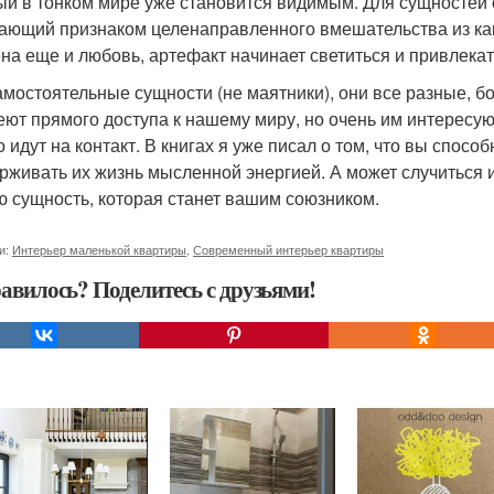
ый в тонком мире уже становится видимым. Для сущностей 
ающий признаком целенаправленного вмешательства из како
на еще и любовь, артефакт начинает светиться и привлекать
амостоятельные сущности (не маятники), они все разные, б
еют прямого доступа к нашему миру, но очень им интересую
о идут на контакт. В книгах я уже писал о том, что вы спос
рживать их жизнь мысленной энергией. А может случиться и 
ю сущность, которая станет вашим союзником.
и:
Интерьер маленькой квартиры
,
Современный интерьер квартиры
авилось? Поделитесь с друзьями!