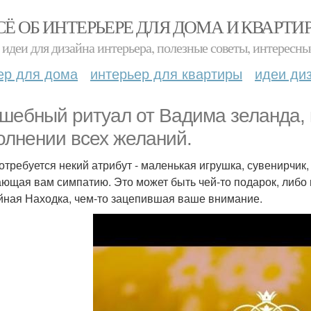
СЁ ОБ ИНТЕРЬЕРЕ ДЛЯ ДОМА И КВАРТИ
идеи для дизайна интерьера, полезные советы, интересны
ер для дома
интерьер для квартиры
идеи ди
шебный ритуал от Вадима зеланда, 
олнении всех желаний.
отребуется некий атрибут - маленькая игрушка, сувенирчик
ющая вам симпатию. Это может быть чей-то подарок, либо 
йная Находка, чем-то зацепившая ваше внимание.