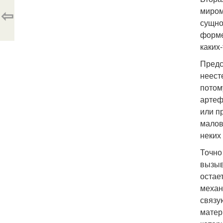
⇦
миром
сущно
форме
каких
Предс
неест
потом
артеф
или п
малов
неких
Точно
вызыв
остае
механ
связу
матер