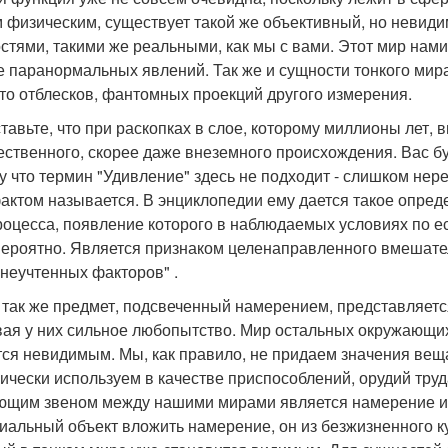
 физическим, существует такой же объективный, но неви
стями, такими же реальными, как мы с вами. Этот мир нам
 паранормальных явлений. Так же и сущности тонкого мир
-то отблесков, фантомных проекций другого измерения.
тавьте, что при раскопках в слое, которому миллионы лет,
ественного, скорее даже внеземного происхождения. Вас б
у что термин "Удивление" здесь не подходит - слишком нер
актом называется. В энциклопедии ему дается такое опреде
роцесса, появление которого в наблюдаемых условиях по 
ероятно. Является признаком целенаправленного вмешате
 неучтенных факторов" .
 так же предмет, подсвеченный намерением, представляет
ая у них сильное любопытство. Мир остальных окружающих
тся невидимым. Мы, как правило, не придаем значения вещ
ически используем в качестве приспособлений, орудий тр
ющим звеном между нашими мирами является намерение и л
иальный объект вложить намерение, он из безжизненного к