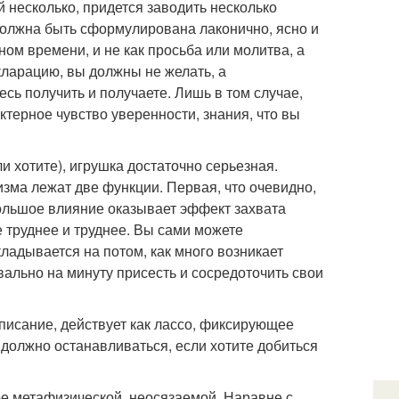
й несколько, придется заводить несколько
 должна быть сформулирована лаконично, ясно и
ом времени, и не как просьба или молитва, а
кларацию, вы должны не желать, а
сь получить и получаете. Лишь в том случае,
терное чувство уверенности, знания, что вы
и хотите), игрушка достаточно серьезная.
изма лежат две функции. Первая, что очевидно,
ольшое влияние оказывает эффект захвата
 труднее и труднее. Вы сами можете
ладывается на потом, как много возникает
ально на минуту присесть и сосредоточить свои
писание, действует как лассо, фиксирующее
 должно останавливаться, если хотите добиться
ре метафизической, неосязаемой. Наравне с