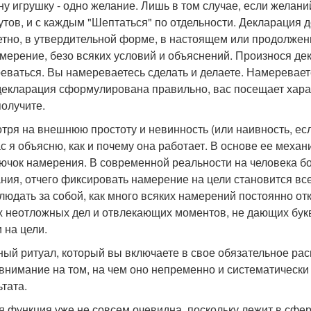
ну игрушку - одно желание. Лишь в том случае, если желани
утов, и с каждым "Шептаться" по отдельности. Декларация
етно, в утвердительной форме, в настоящем или продолженн
амерение, безо всяких условий и объяснений. Произнося де
еваться. Вы намереваетесь сделать и делаете. Намереваете
декларация сформулирована правильно, вас посещает харак
получите.
тря на внешнюю простоту и невинность (или наивность, есл
с я объясню, как и почему она работает. В основе ее механ
рючок намерения. В современной реальности на человека б
ния, отчего фиксировать намерение на цели становится все
людать за собой, как много всяких намерений постоянно отк
х неотложных дел и отвлекающих моментов, не дающих букв
 на цели.
ный ритуал, который вы включаете в свое обязательное рас
внимание на том, на чем оно непременно и систематически
ьтата.
я функция уже не совсем очевидна, поскольку лежит в сфе