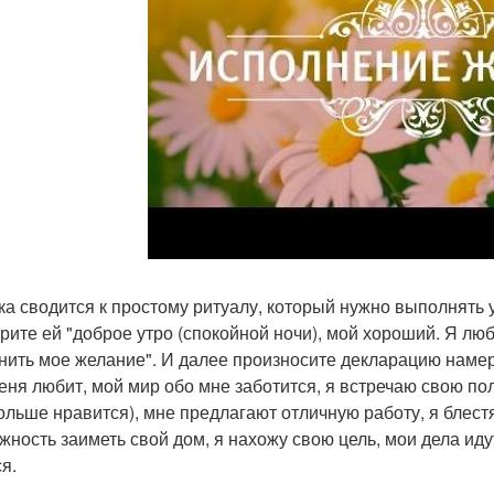
ка сводится к простому ритуалу, который нужно выполнять 
орите ей "доброе утро (спокойной ночи), мой хороший. Я люб
нить мое желание". И далее произносите декларацию намере
еня любит, мой мир обо мне заботится, я встречаю свою пол
ольше нравится), мне предлагают отличную работу, я блест
жность заиметь свой дом, я нахожу свою цель, мои дела идут
я.