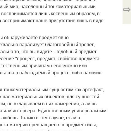
⇨
димый мир, населенный тонкоматериальными
и воспринимается лишь косвенным образом, в
а воспринимают наше присутствие лишь в виде
 вы обнаруживаете предмет явно
уквально парализует благоговейный трепет,
еально то, что вы видите. Подобный предмет
ление "процесс, предмет, свойство предмета
естественным причинам невозможно или
льства в наблюдаемый процесс, либо наличия
ся тонкоматериальным сущностям как артефакт,
 нас материальных объектов, для сущностей
ам, не вкладываем в них намерения, а лишь
уда или интерьера. Единственным универсальным
юбовь. Только в том случае, если в
уска материи превращается в предмет силы,