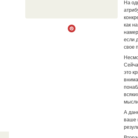
На од
атриб
конкр
как н
намер
если 
свое 
Несмо
Сейча
это к
внима
понаб
всяки
мысли
А дан
ваше 
резул
Втора