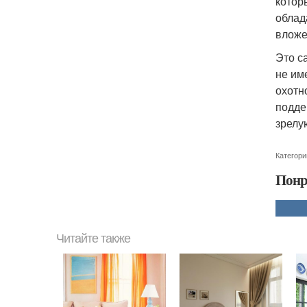
котор
облад
вложе
Это с
не им
охотн
подде
зрелу
Категори
Понр
Читайте также