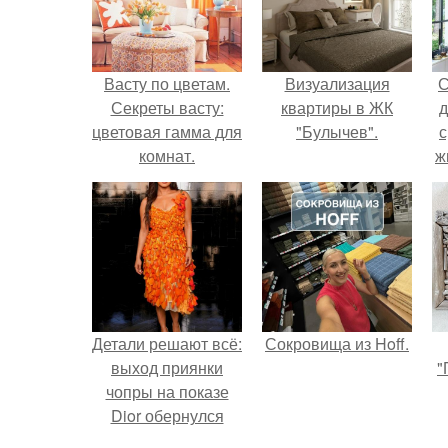
Васту по цветам.
Визуализация
С
Секреты васту:
квартиры в ЖК
д
цветовая гамма для
"Булычев".
с
комнат.
ж
с
с
Детали решают всё:
Сокровища из Hoff.
выход приянки
"
чопры на показе
Dior обернулся
шквалом критики