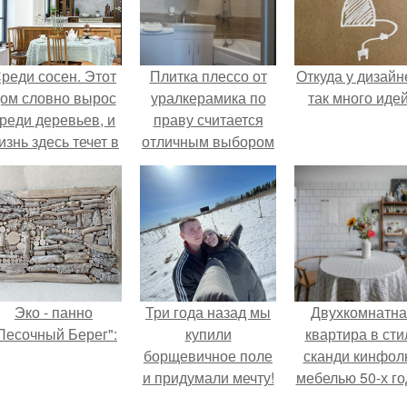
реди сосен. Этот
Плитка плессо от
Откуда у дизайн
ом словно вырос
уралкерамика по
так много иде
реди деревьев, и
праву считается
изнь здесь течет в
отличным выбором
обственном ритме
кафеля для стен и
- спокойно, без
пола в ванной,
пешки и лишнего
прихожей или
шума.
санузле.
Эко - панно
Три года назад мы
Двухкомнатна
Песочный Берег":
купили
квартира в сти
борщевичное поле
сканди кинфол
и придумали мечту!
мебелью 50-х го
в высотке на