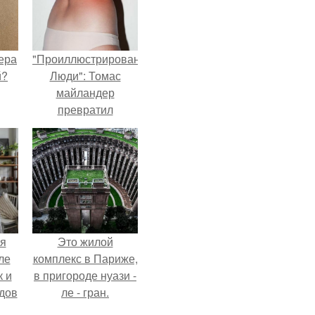
ера
"Проиллюстрированные
й?
Люди": Томас
майландер
превратил
солнечные ожоги в
арт - объект.
я
Это жилой
ле
комплекс в Париже,
к и
в пригороде нуази -
дов
ле - гран.