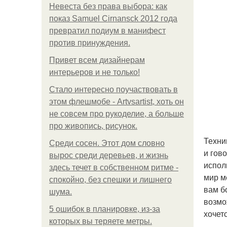
Невеста без права выбора: как
показ Samuel Cirnansck 2012 года
превратил подиум в манифест
против принуждения.
Привет всем дизайнерам
интерьеров и не только!
Стало интересно поучаствовать в
этом флешмобе - Artvsartist, хоть он
не совсем про рукоделие, а больше
про живопись, рисунок.
Техни
Среди сосен. Этот дом словно
и гов
вырос среди деревьев, и жизнь
испол
здесь течет в собственном ритме -
мир м
спокойно, без спешки и лишнего
вам б
шума.
возмо
5 ошибок в планировке, из-за
хочетс
которых вы теряете метры.