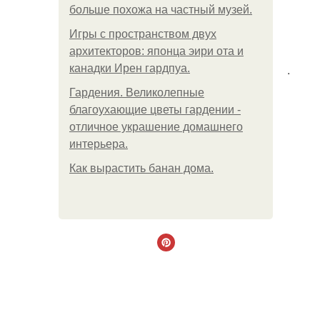
больше похожа на частный музей.
Игры с пространством двух
архитекторов: японца эири ота и
.
канадки Ирен гардпуа.
Гардения. Великолепные
благоухающие цветы гардении -
отличное украшение домашнего
интерьера.
Как вырастить банан дома.