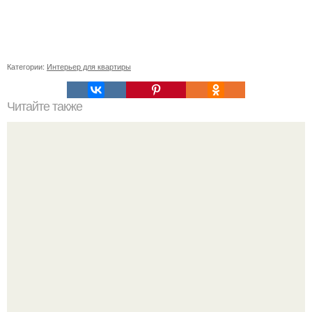
Категории:
Интерьер для квартиры
Читайте также
Древесина акации. Породы дерева. Акация - самое
твёрдое из деревьев, растущих в России.