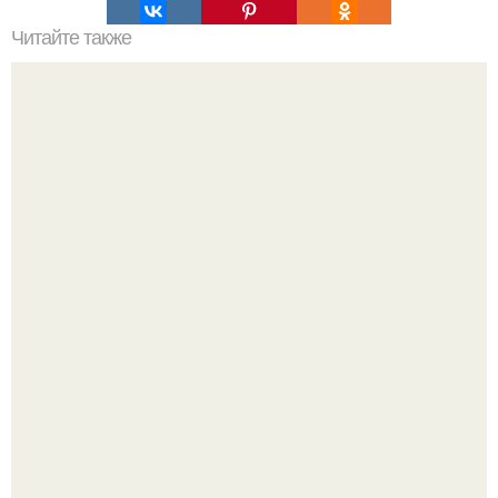
Читайте также
Как сделать супер - интерьер без особых затрат?
Я не дизайнер интерьеров и никогда им не была.