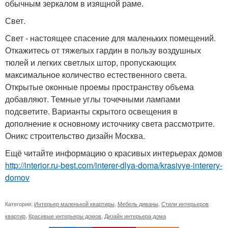
обычным зеркалом в изящной раме.
Свет.
Свет - настоящее спасение для маленьких помещений.
Откажитесь от тяжелых гардин в пользу воздушных
тюлей и легких светлых штор, пропускающих
максимальное количество естественного света.
Открытые оконные проемы пространству объема
добавляют. Темные углы точечными лампами
подсветите. Варианты скрытого освещения в
дополнение к основному источнику света рассмотрите.
Оникс строительство дизайн Москва.
Ещё читайте информацию о красивых интерьерах домов
http://interior.ru-best.com/interer-dlya-doma/krasivye-interery-
domov
Категории:
Интерьер маленькой квартиры
,
Мебель диваны
,
Стили интерьеров
квартир
,
Красивые интерьеры домов
,
Дизайн интерьера дома