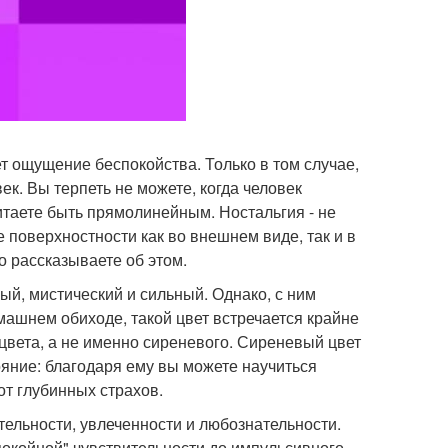
т ощущение беспокойства. Только в том случае,
ек. Вы терпеть не можете, когда человек
читаете быть прямолинейным. Ностальгия - не
 поверхностности как во внешнем виде, так и в
о рассказываете об этом.
ый, мистический и сильный. Однако, с ним
омашнем обиходе, такой цвет встречается крайне
 цвета, а не именно сиреневого. Сиреневый цвет
ояние: благодаря ему вы можете научиться
от глубинных страхов.
ельности, увлеченности и любознательности.
"Спокойной" чувствительности до импульсивного