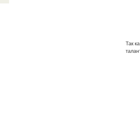
Так к
талан