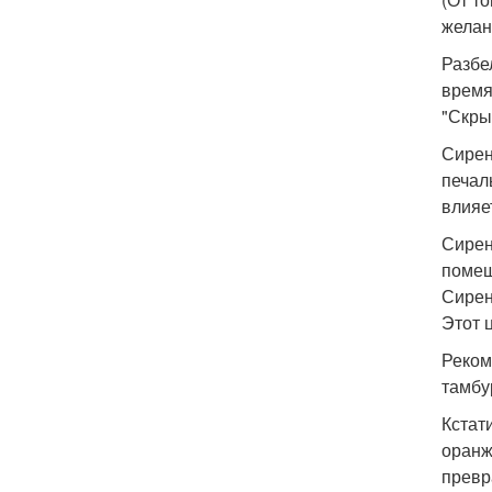
желан
Разбе
время
"Скры
Сирен
печал
влияе
Сирен
помещ
Сирен
Этот 
Реком
тамбу
Кстат
оранж
превр