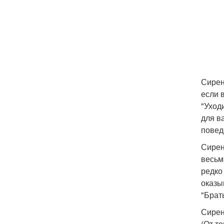
Сирен
если 
"Уход
для в
повед
Сирен
весьм
редко
оказы
"Брат
Сирен
(От т