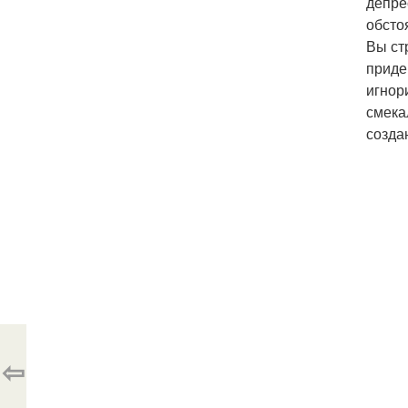
депре
обсто
Вы ст
приде
игнор
смека
созда
⇦