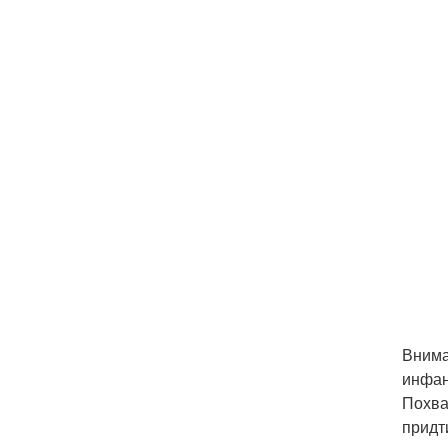
Внима
инфан
Похва
придт