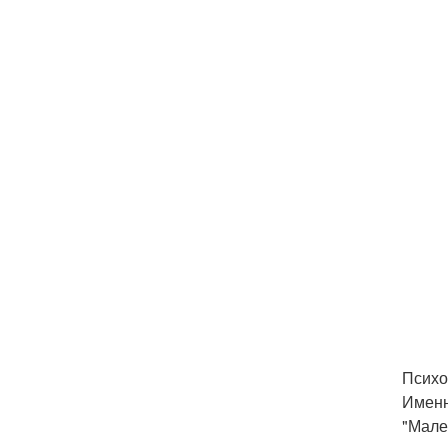
Психо
Именн
"Мале