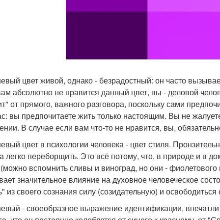
евый цвет живой, однако - безрадостный: он часто вызывае
вам абсолютно не нравится данный цвет, вы - деловой челов
ит" от прямого, важного разговора, поскольку сами предпо
ас: вы предпочитаете жить только настоящим. Вы не жалуете
ении. В случае если вам что-то не нравится, вы, обязательн
евый цвет в психологии человека - цвет стиля. Пронзительн
а легко переборщить. Это всё потому, что, в природе и в д
 (можно вспомнить сливы и виноград, но они - фиолетового
вает значительное влияние на духовное человеческое сост
ь" из своего сознания силу (созидательную) и освободиться 
евый - своеобразное выражение идентификации, впечатлит
ого, что он постоянно колеблется от синего к красному, от 