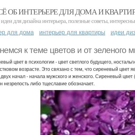
СЁ ОБ ИНТЕРЬЕРЕ ДЛЯ ДОМА И КВАРТИ
идеи для дизайна интерьера, полезные советы, интересны
ер для дома
интерьер для квартиры
идеи ди
немся к теме цветов и от зеленого 
евый цвет в психологии - цвет светлого будущего, ностальги
стковом возрасте. Это связано с тем, что сиреневый цвет яв
 двух начал - начала мужского и женского. Сиреневый цвет 
н незрелость либо тщеславие обозначает.