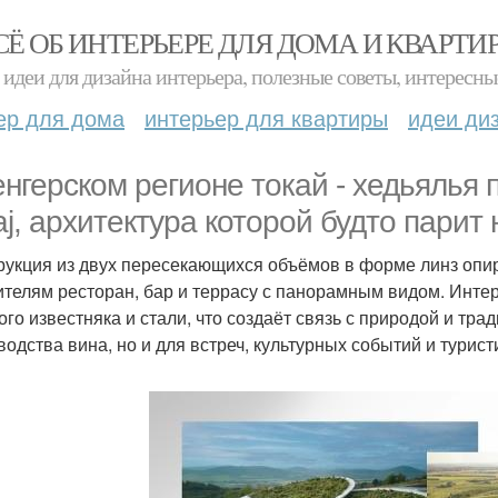
СЁ ОБ ИНТЕРЬЕРЕ ДЛЯ ДОМА И КВАРТИ
идеи для дизайна интерьера, полезные советы, интересны
ер для дома
интерьер для квартиры
идеи ди
енгерском регионе токай - хедьялья
aj, архитектура которой будто парит
рукция из двух пересекающихся объёмов в форме линз опир
ителям ресторан, бар и террасу с панорамным видом. Инт
ого известняка и стали, что создаёт связь с природой и тра
водства вина, но и для встреч, культурных событий и турис