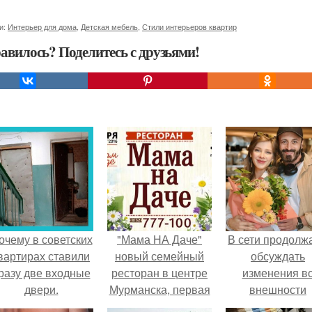
и:
Интерьер для дома
,
Детская мебель
,
Стили интерьеров квартир
авилось? Поделитесь с друзьями!
очему в советских
"Мама НА Даче"
В сети продолж
вартирах ставили
новый семейный
обсуждать
разу две входные
ресторан в центре
изменения в
двери.
Мурманска, первая
внешности
уникальная
актрисы.