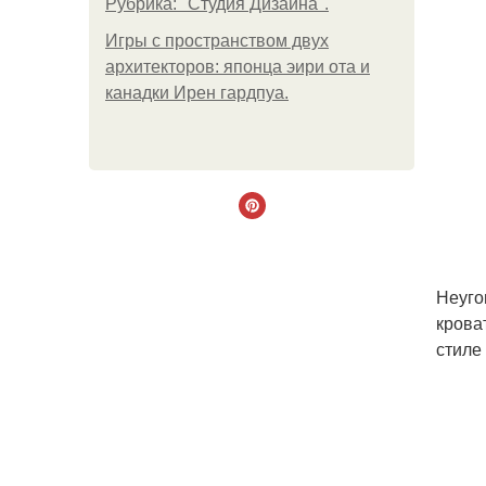
Рубрика: "Студия Дизайна".
Игры с пространством двух
архитекторов: японца эири ота и
канадки Ирен гардпуа.
Неуго
крова
стиле