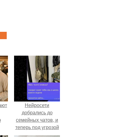
ают
Нейросети
добрались до
о
семейных чатов, и
теперь под угрозой
мамины нервы.