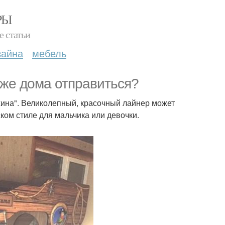
РЫ
е статьи
зайна
мебель
же дома отправиться?
жина". Великолепный, красочный лайнер может
ком стиле для мальчика или девочки.