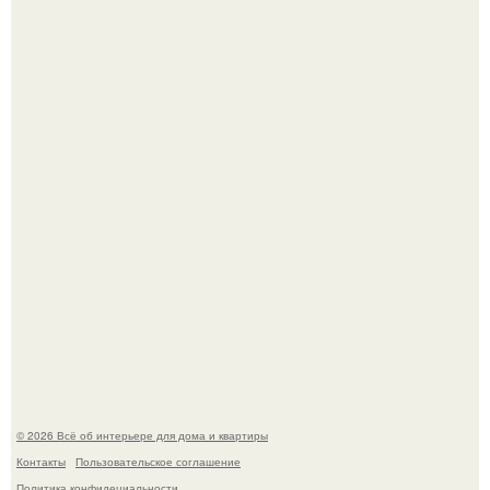
Привет всем дизайнерам интерьеров и не только!
"Проиллюстрированные Люди": Томас майландер
превратил солнечные ожоги в арт - объект.
© 2026 Всё об интерьере для дома и квартиры
Контакты
Пользовательское соглашение
Политика конфидециальности