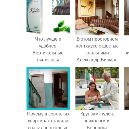
Что лучше и
В этом просторном
удобнее.
пентхаусе с шестью
Вертикальные
спальнями
ни
пылесосы
Александр Бирман
живет со своей
семьей.
Почему в советских
Круг замкнулся:
квартирах ставили
психологиня
сразу две входные
Вероника