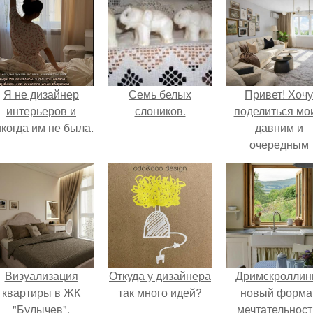
Я не дизайнер
Семь белых
Привет! Хочу
интерьеров и
слоников.
поделиться мо
когда им не была.
давним и
очередным
неопубликован
проектом.
Визуализация
Откуда у дизайнера
Дримскроллинг
квартиры в ЖК
так много идей?
новый форма
"Булычев".
мечтательност