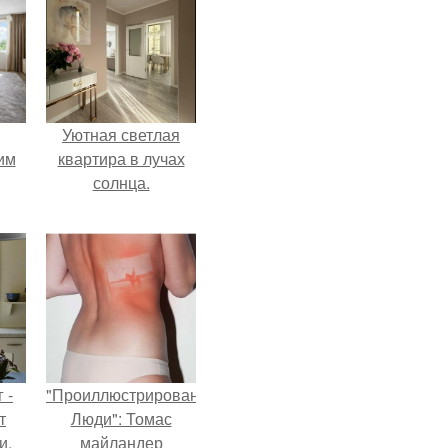
Уютная светлая
им
квартира в лучах
солнца.
ным
 -
"Проиллюстрированные
т
Люди": Томас
и.
майландер