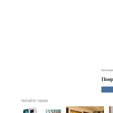
Категори
Понр
Читайте также