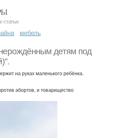
РЫ
е статьи
зайна
мебель
 нерождённым детям под
)".
ержит на руках маленького ребёнка.
против абортов, и товарищество