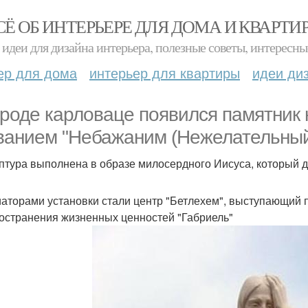
СЁ ОБ ИНТЕРЬЕРЕ ДЛЯ ДОМА И КВАРТИ
идеи для дизайна интерьера, полезные советы, интересны
ер для дома
интерьер для квартиры
идеи ди
ороде карловаце появился памятник
ванием "Небажаним (Нежелательный
птура выполнена в образе милосердного Иисуса, который д
аторами установки стали центр "Бетлехем", выступающий 
остранения жизненных ценностей "Габриель"