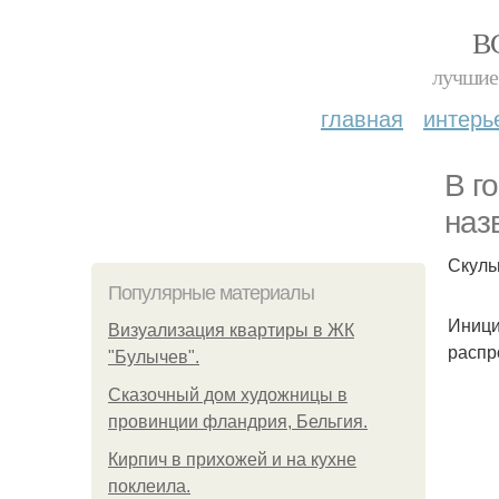
В
лучшие 
главная
интерь
В г
наз
Скуль
Популярные материалы
Иници
Визуализация квартиры в ЖК
распр
"Булычев".
Сказочный дом художницы в
провинции фландрия, Бельгия.
Кирпич в прихожей и на кухне
поклеила.