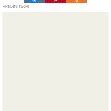
Читайте также
Резьба по дереву в стиле барокко. Резьба по дереву:
стилистические направления и характерные узоры.
Откуда у дизайнера так много идей?