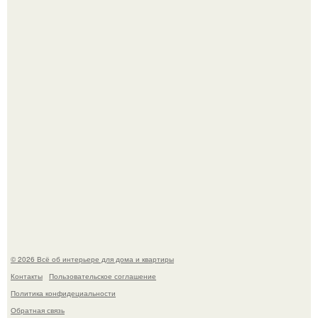
Это жилой комплекс в Париже, в пригороде нуази - ле -
гран.
В Японии бесплатно раздают дома самураев - звучит как
план на новую жизнь.
© 2026 Всё об интерьере для дома и квартиры
Контакты
Пользовательское соглашение
Политика конфидециальности
Обратная связь