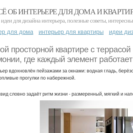
СЁ ОБ ИНТЕРЬЕРЕ ДЛЯ ДОМА И КВАРТИ
идеи для дизайна интерьера, полезные советы, интересны
ер для дома
интерьер для квартиры
идеи ди
той просторной квартире с террасой
монии, где каждый элемент работае
ьер вдохновлён пейзажами за окнами: водная гладь, берё
опливые прогулки по набережной.
 вид словно задаёт ритм жизни - размеренный, мягкий и на