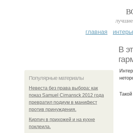
В
лучшие 
главная
интерь
В э
гар
Интер
нетор
Популярные материалы
Невеста без права выбора: как
Такой
показ Samuel Cirnansck 2012 года
превратил подиум в манифест
против принуждения.
Кирпич в прихожей и на кухне
поклеила.