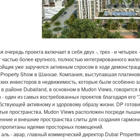
я очередь проекта включает в себя двух -, трех - и четырех
т частью более крупного, полностью интегрированного жило
ойщик уже заручился активным спросом в ходе демонстрац
 Property Show в Шанхае. Компания, выступавшая платинов
ских инвесторов в недвижимость, которые были особенно 
 в районе Dubailand, в основном в Mudon Views, говорится 
 - один из самых востребованных проектов благодаря его "
бствующей активному и здоровому образу жизни. DP готови
тые пространства. Mudon Views расположен посреди пышной
енние и внешние пространства слиты для создания гармон
 пропитаны идеями просторных помещений.
 аль - авар, главный коммерческий директор Dubai Propertie