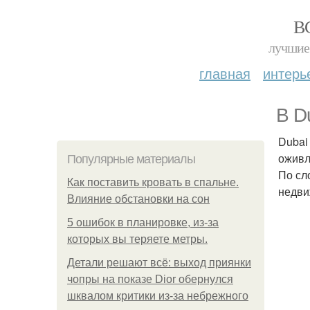
В
лучшие 
главная
интерь
В D
Dubai
оживл
Популярные материалы
По сл
Как поставить кровать в спальне.
недви
Влияние обстановки на сон
5 ошибок в планировке, из-за
которых вы теряете метры.
Детали решают всё: выход приянки
чопры на показе Dior обернулся
шквалом критики из-за небрежного