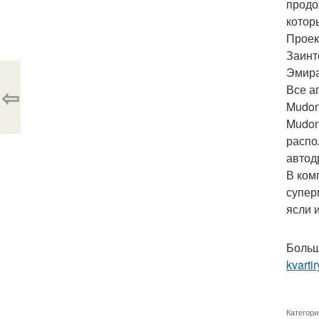
продо
котор
Проек
Заинт
Эмира
Все а
⇦
Mudon
Mudon
распол
автодр
В ком
супер
ясли 
Больш
kvarti
Категори