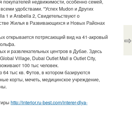
я покупателей недвижимости, особенно семей,
 всеми удобствами. "Успех Mudon и Других
a 1 и Arabella 2, Свидетельствуют о
стве Жилья в Развивающихся и Новых Районах
ых открывается потрясающий вид на 41-акровый
⇨
гольфа.
ых и развлекательных центров в Дубае. Здесь
l Village, Dubai Outlet Mall в Outlet City,
 проживают 100 тыс человек.
64 тыс кв. Футов, в котором базируются
ные корты, мечеть, медицинское учреждение,
ны.
ртиры
http://interior.ru-best.com/interer-dlya-