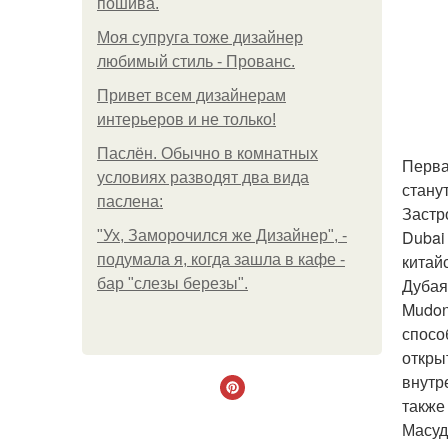
пошива.
Моя супруга тоже дизайнер
любимый стиль - Прованс.
Привет всем дизайнерам
интерьеров и не только!
Паслён. Обычно в комнатных
Перва
условиях разводят два вида
стану
паслена:
Застр
Dubai
"Ух, Заморочился же Дизайнер", -
китай
подумала я, когда зашла в кафе -
Дубая
бар "слезы березы".
Mudon
спосо
откры
внутр
также
Масуд