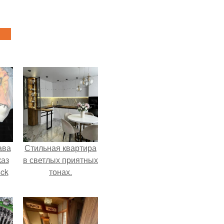
ава
Стильная квартира
каз
в светлых приятных
sck
тонах.
иум
тив
.