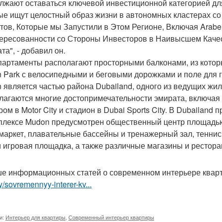
лжают оставаться ключевой инвестиционной категорией дл
ые ищут целостный образ жизни в автономных кластерах со
тов, Которые мы Запустили в Этом Регионе, Включая Arabell
ересованности со Стороны Инвесторов в Наивысшем Каче
та", - добавил он.
партаменты располагают просторными балконами, из котор
 Park с велосипедными и беговыми дорожками и поле для 
 является частью района Dubailand, одного из ведущих жил
агаются многие достопримечательности эмирата, включая Globa
ом в Motor City и стадион в Dubai Sports City. В Dubailand
плексе Mudon предусмотрен общественный центр площадью 
маркет, плавательные бассейны и тренажерный зал, теннис
и игровая площадка, а также различные магазины и рестора
е информационных статей о современном интерьере ква
ry/sovremennyy-interer-kv...
и:
Интерьер для квартиры
,
Современный интерьер квартиры