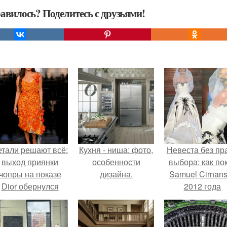
авилось? Поделитесь с друзьями!
етали решают всё:
Кухня - ниша: фото,
Невеста без пр
выход приянки
особенности
выбора: как по
чопры на показе
дизайна.
Samuel Cirnan
Dior обернулся
2012 года
шквалом критики
превратил под
из-за небрежного
в манифест про
пошива.
принуждения