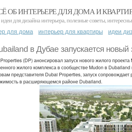
СЁ ОБ ИНТЕРЬЕРЕ ДЛЯ ДОМА И КВАРТИ
идеи для дизайна интерьера, полезные советы, интересны
ер для дома
интерьер для квартиры
идеи ди
ubailand в Дубае запускается новый
 Properties (DP) анонсировал запуск нового жилого проекта
енного жилого комплекса в сообществе Mudon в Dubailand 
овам представителя Dubai Properties, запуск сопровождает
жимость в расширяющемся районе Dubailand.