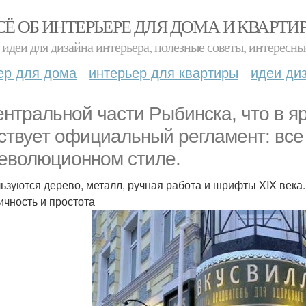
СЁ ОБ ИНТЕРЬЕРЕ ДЛЯ ДОМА И КВАРТИ
идеи для дизайна интерьера, полезные советы, интересны
ер для дома
интерьер для квартиры
идеи ди
ентральной части Рыбинска, что в я
ствует официальный регламент: все 
еволюционном стиле.
ьзуются дерево, металл, ручная работа и шрифты XIX века
ичность и простота