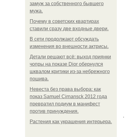
замуж за собственного бывшего
мужа.
Почему в советских квартирах
ставили сразу две входные двери.
В сети продолжают обсуждать
изменения во внешности актрисы.
Детали решают всё: выход приянки
чопры на показе Dior обернулся
шквалом критики из-за небрежного
пошива.
Невеста без права выбора: как
показ Samuel Cirnansck 2012 года
превратил подиум в манифест
против принуждения.
.
Растения как украшения интерьера.