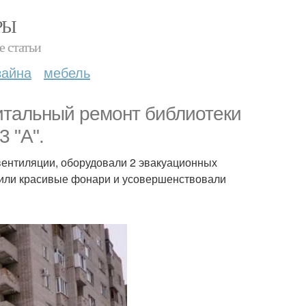
РЫ
е статьи
зайна
мебель
питальный ремонт библиотеки
3 "А".
ентиляции, оборудовали 2 эвакуационных
вили красивые фонари и усовершенствовали