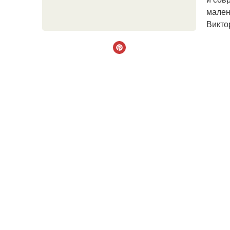
мален
Викто