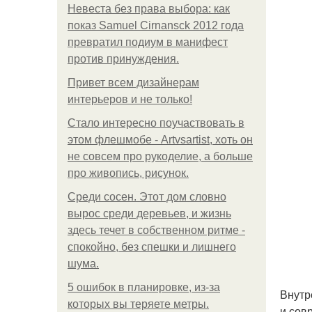
Невеста без права выбора: как
показ Samuel Cirnansck 2012 года
превратил подиум в манифест
против принуждения.
Привет всем дизайнерам
интерьеров и не только!
Стало интересно поучаствовать в
этом флешмобе - Artvsartist, хоть он
не совсем про рукоделие, а больше
про живопись, рисунок.
Среди сосен. Этот дом словно
вырос среди деревьев, и жизнь
здесь течет в собственном ритме -
спокойно, без спешки и лишнего
шума.
5 ошибок в планировке, из-за
Внутр
которых вы теряете метры.
и сов