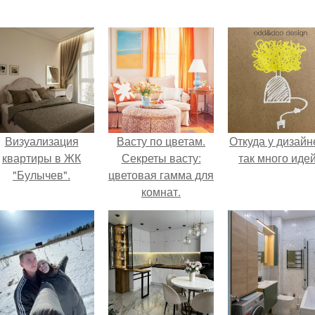
Визуализация
Васту по цветам.
Откуда у дизайн
квартиры в ЖК
Секреты васту:
так много иде
"Булычев".
цветовая гамма для
комнат.