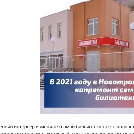
енний интерьер изменился самой библиотеки также полнос
ременные стеллажи, читальный зал стал полноценным мно