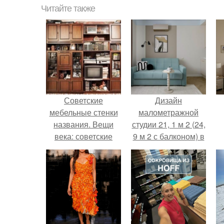
Читайте также
Советские
Дизайн
мебельные стенки
малометражной
названия. Вещи
студии 21, 1 м 2 (24,
века: советские
9 м 2 с балконом) в
стенки 80-х.
Краснодаре.