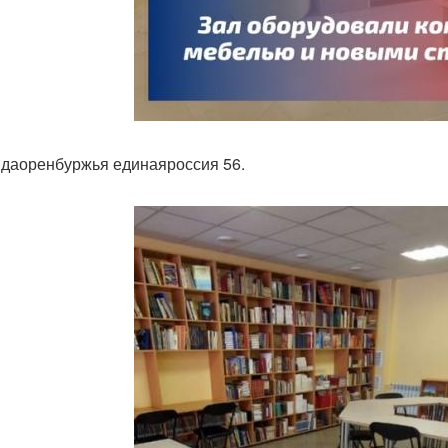
даоренбуржья единаяроссия 56.