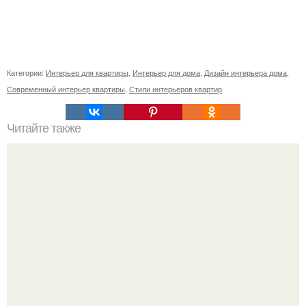
Категории:
Интерьер для квартиры
,
Интерьер для дома
,
Дизайн интерьера дома
,
Современный интерьер квартиры
,
Стили интерьеров квартир
Читайте также
Сколько сохнут обои на флизелиновой основе после
поклейки. Когда высохнет клей?