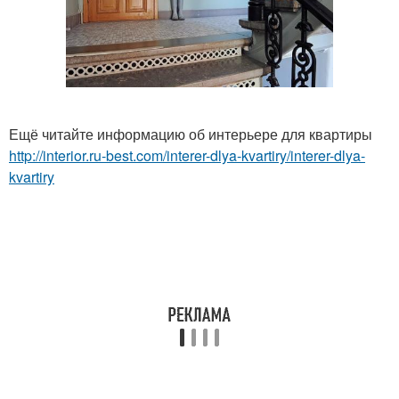
Ещё читайте информацию об интерьере для квартиры
http://interior.ru-best.com/interer-dlya-kvartiry/interer-dlya-
kvartiry