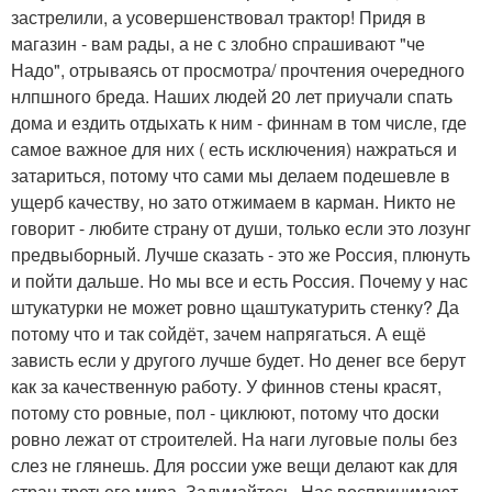
застрелили, а усовершенствовал трактор! Придя в
магазин - вам рады, а не с злобно спрашивают "че
Надо", отрываясь от просмотра/ прочтения очередного
нлпшного бреда. Наших людей 20 лет приучали спать
дома и ездить отдыхать к ним - финнам в том числе, где
самое важное для них ( есть исключения) нажраться и
затариться, потому что сами мы делаем подешевле в
ущерб качеству, но зато отжимаем в карман. Никто не
говорит - любите страну от души, только если это лозунг
предвыборный. Лучше сказать - это же Россия, плюнуть
и пойти дальше. Но мы все и есть Россия. Почему у нас
штукатурки не может ровно щаштукатурить стенку? Да
потому что и так сойдёт, зачем напрягаться. А ещё
зависть если у другого лучше будет. Но денег все берут
как за качественную работу. У финнов стены красят,
потому сто ровные, пол - циклюют, потому что доски
ровно лежат от строителей. На наги луговые полы без
слез не глянешь. Для россии уже вещи делают как для
стран третьего мира. Задумайтесь. Нас воспринимают