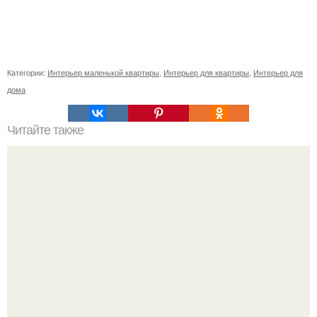
Категории:
Интерьер маленькой квартиры
,
Интерьер для квартиры
,
Интерьер для
дома
Читайте также
Сегодня мы в гостях у актрисы Деми Мур побываем.