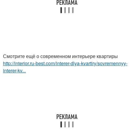
Смотрите ещё о современном интерьере квартиры
http://interior.ru-best.com/interer-dlya-kvartiry/sovremennyy-
interer-kv...