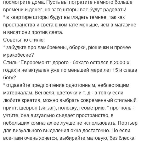
посмотрите дома. Пусть вы потратите немного больше
времени и денег, но зато шторы вас будут радовать!
* в квартире шторы будут выглядеть темнее, так как
пространства и света в комнате меньше, чем в магазине
и висят они против света.
Советы по стилю:
* забудьте про ламбрекены, оборки, рюшечки и прочее
мракобесие?
Стиль "Евроремонт" дорого - бохато остался в 2000-х
годах и не актуален уже по меньшей мере лет 15 и слава
богу?
* отдавайте предпочтение однотонным, неблестящим
материалам. Вензеля, цветочки и т. д - в топку если
любите креатив, можно выбрать современный стильный
принт: шеврон (зигзаг), полоску, геометрию. * про тюль -
учтите, она визуально съедает пространство, в
небольших комнатах ее лучше не использовать. Портьер
для визуального выделения окна достаточно. Но если
все-таки очень хочется, выбирайте матовую, без блеска.