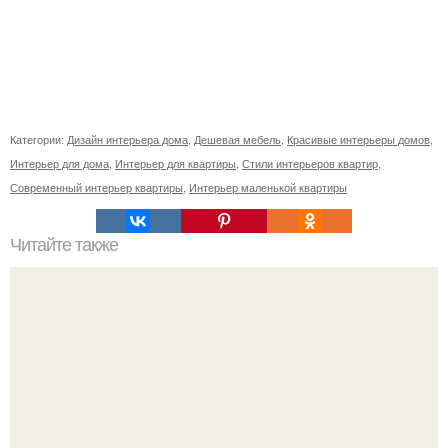
Категории:
Дизайн интерьера дома
,
Дешевая мебель
,
Красивые интерьеры домов
,
Интерьер для дома
,
Интерьер для квартиры
,
Стили интерьеров квартир
,
Современный интерьер квартиры
,
Интерьер маленькой квартиры
Читайте также
Можно ли дарить зеркало в подарок на день рождения,