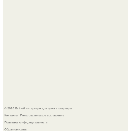
Откуда у дизайнера так много идей?
Привет всем дизайнерам интерьеров и не только!
© 2026 Всё об интерьере для дома и квартиры
Контакты
Пользовательское соглашение
Политика конфидециальности
Обратная связь