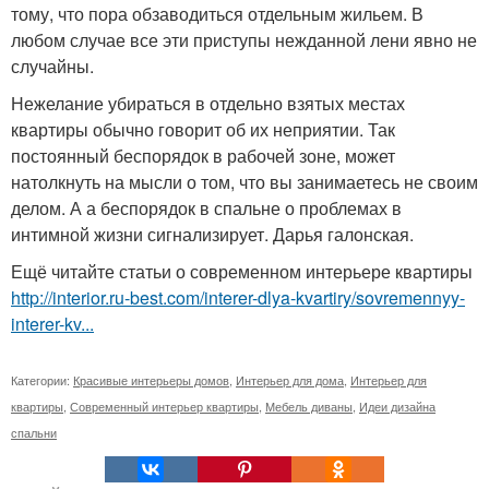
тому, что пора обзаводиться отдельным жильем. В
любом случае все эти приступы нежданной лени явно не
случайны.
Нежелание убираться в отдельно взятых местах
квартиры обычно говорит об их неприятии. Так
постоянный беспорядок в рабочей зоне, может
натолкнуть на мысли о том, что вы занимаетесь не своим
делом. А а беспорядок в спальне о проблемах в
интимной жизни сигнализирует. Дарья галонская.
Ещё читайте статьи о современном интерьере квартиры
http://interior.ru-best.com/interer-dlya-kvartiry/sovremennyy-
interer-kv...
Категории:
Красивые интерьеры домов
,
Интерьер для дома
,
Интерьер для
квартиры
,
Современный интерьер квартиры
,
Мебель диваны
,
Идеи дизайна
спальни