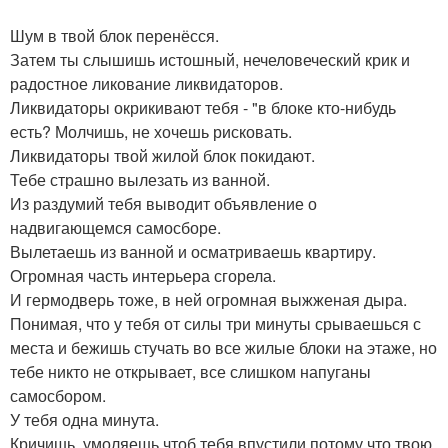
Шум в твой блок перенёсся.
Затем ты слышишь истошный, нечеловеческий крик и
радостное ликование ликвидаторов.
Ликвидаторы окрикивают тебя - "в блоке кто-нибудь
есть? Молчишь, не хочешь рисковать.
Ликвидаторы твой жилой блок покидают.
Тебе страшно вылезать из ванной.
Из раздумий тебя выводит объявление о
надвигающемся самосборе.
Вылетаешь из ванной и осматриваешь квартиру.
Огромная часть интерьера сгорела.
И гермодверь тоже, в ней огромная выжженая дыра.
Понимая, что у тебя от силы три минуты срываешься с
места и бежишь стучать во все жилые блоки на этаже, но
тебе никто не открывает, все слишком напуганы
самосбором.
У тебя одна минута.
Кричишь, умоляешь чтоб тебя впустили потому что твою