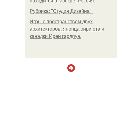
находится в Москве, Россия.
Рубрика: "Студия Дизайна".
Игры с пространством двух
архитекторов: японца эири ота и
канадки Ирен гардпуа.