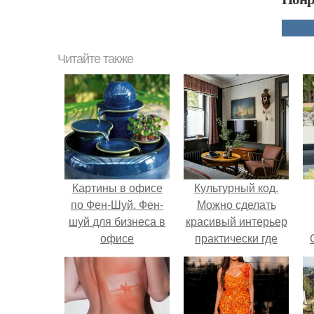
Читайте также
Картины в офисе
Культурный код.
по Фен-Шуй. Фен-
Можно сделать
шуй для бизнеса в
красивый интерьер
офисе
практически где
угодно.