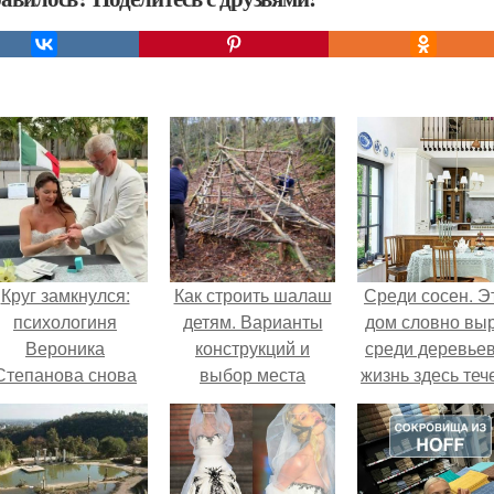
Круг замкнулся:
Как строить шалаш
Среди сосен. Э
психологиня
детям. Варианты
дом словно вы
Вероника
конструкций и
среди деревьев
Степанова снова
выбор места
жизнь здесь теч
вышла замуж за
собственном ри
собственного
- спокойно, бе
бывшего мужа.
спешки и лишн
шума.