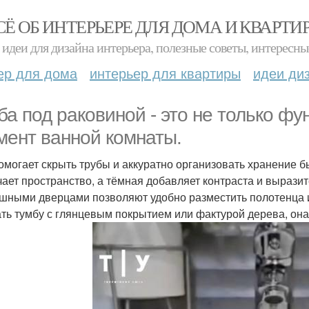
СЁ ОБ ИНТЕРЬЕРЕ ДЛЯ ДОМА И КВАРТИ
идеи для дизайна интерьера, полезные советы, интересны
ер для дома
интерьер для квартиры
идеи ди
ба под раковиной - это не только ф
мент ванной комнаты.
омогает скрыть трубы и аккуратно организовать хранение 
чает пространство, а тёмная добавляет контраста и выраз
шными дверцами позволяют удобно разместить полотенца и 
ть тумбу с глянцевым покрытием или фактурой дерева, она