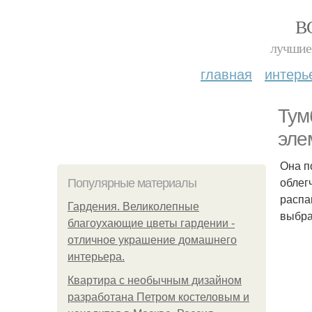
В
лучшие 
главная
интерь
Тум
эле
Она п
облег
Популярные материалы
распа
Гардения. Великолепные
выбра
благоухающие цветы гардении -
отличное украшение домашнего
интерьера.
Квартира с необычным дизайном
разработана Петром костеловым и