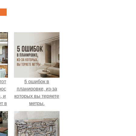
тот
5 ошибок в
рос
планировке, из-за
, и
которых вы теряете
ет в
метры.
тме
з
его