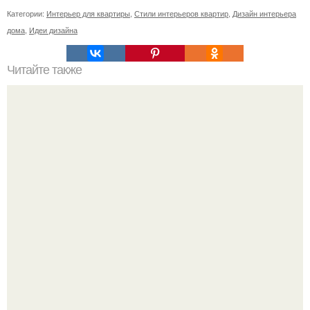
Категории:
Интерьер для квартиры
,
Стили интерьеров квартир
,
Дизайн интерьера
дома
,
Идеи дизайна
Читайте также
Сколько пеноблоков в 1 м2. Расчет количества
пеноблоков