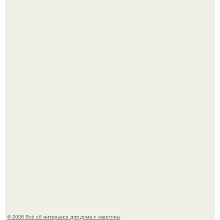
"Проиллюстрированные Люди": Томас майландер
превратил солнечные ожоги в арт - объект.
Детали решают всё: выход приянки чопры на показе Dior
обернулся шквалом критики из-за небрежного пошива.
© 2026 Всё об интерьере для дома и квартиры