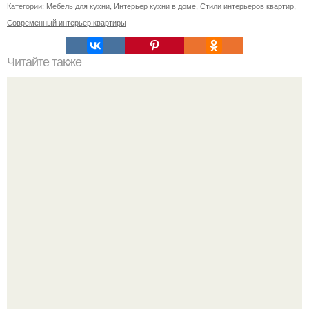
Категории:
Мебель для кухни
,
Интерьер кухни в доме
,
Стили интерьеров квартир
,
Современный интерьер квартиры
Читайте также
Ваза из бутылки. Приступаем к уроку