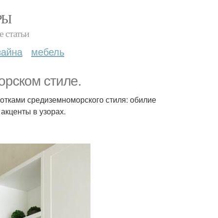
РЫ
е статьи
зайна
мебель
орском стиле.
нотками средиземноморского стиля: обилие
акценты в узорах.