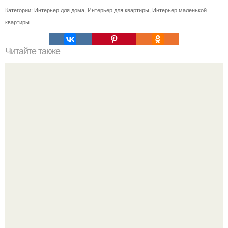
Категории:
Интерьер для дома
,
Интерьер для квартиры
,
Интерьер маленькой
квартиры
Читайте также
Сколько сохнут обои на флизелиновой основе после
поклейки. Когда высохнет клей?