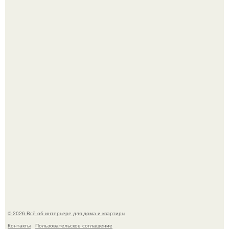
Визуализация квартиры в ЖК "Булычев".
Откуда у дизайнера так много идей?
© 2026 Всё об интерьере для дома и квартиры
Контакты
Пользовательское соглашение