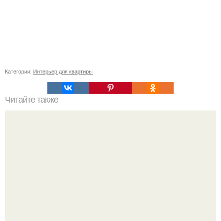
Категории:
Интерьер для квартиры
Читайте также
Игровая зона для детей дома. 50 идей, как обустроить в
комнате детский уголок