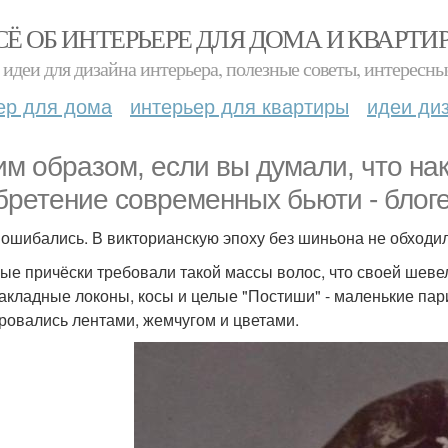
СЁ ОБ ИНТЕРЬЕРЕ ДЛЯ ДОМА И КВАРТИ
идеи для дизайна интерьера, полезные советы, интересны
ер для дома
интерьер для квартиры
идеи ди
им образом, если вы думали, что на
бретение современных бьюти - блог
 ошибались. В викторианскую эпоху без шиньона не обходил
е причёски требовали такой массы волос, что своей шевел
акладные локоны, косы и целые "Постиши" - маленькие пар
ровались лентами, жемчугом и цветами.