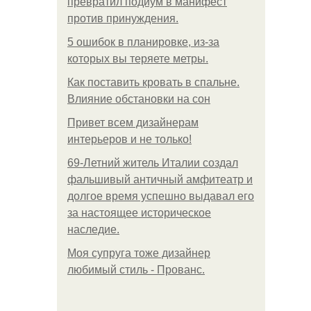
превратил подиум в манифест
против принуждения.
5 ошибок в планировке, из-за
которых вы теряете метры.
Как поставить кровать в спальне.
Влияние обстановки на сон
Привет всем дизайнерам
интерьеров и не только!
69-Летний житель Италии создал
фальшивый античный амфитеатр и
долгое время успешно выдавал его
за настоящее историческое
наследие.
Моя супруга тоже дизайнер
любимый стиль - Прованс.