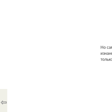
Но са
изнан
тольк
⇦