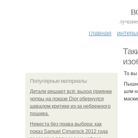
В
лучшие 
главная
интерь
Так
изо
To вы
Популярные материалы
Пышны
шли н
Детали решают всё: выход приянки
маски
чопры на показе Dior обернулся
шквалом критики из-за небрежного
пошива.
Невеста без права выбора: как
показ Samuel Cirnansck 2012 года