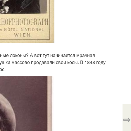
шные локоны? А вот тут начинается мрачная
вушки массово продавали свои косы. В 1848 году
ос.
⇨