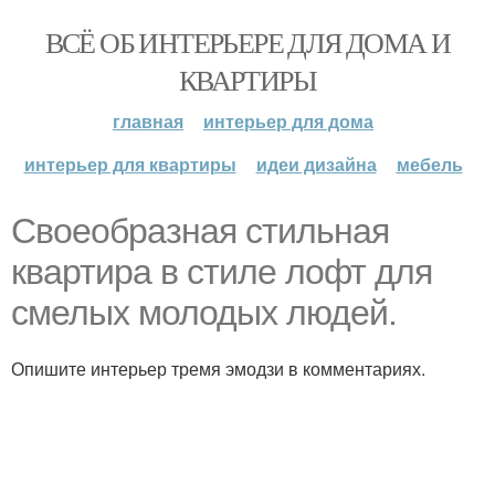
ВСЁ ОБ ИНТЕРЬЕРЕ ДЛЯ ДОМА И
КВАРТИРЫ
главная
интерьер для дома
интерьер для квартиры
идеи дизайна
мебель
Своеобразная стильная
квартира в стиле лофт для
смелых молодых людей.
Опишите интерьер тремя эмодзи в комментариях.