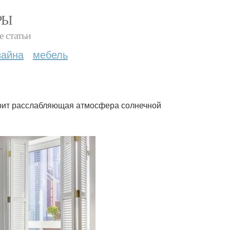
РЫ
е статьи
зайна
мебель
арит расслабляющая атмосфера солнечной