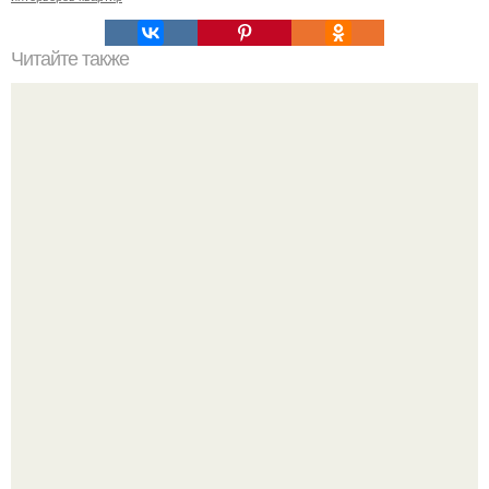
Читайте также
Почему женщине важно заниматься рукоделием?
Среди сосен. Этот дом словно вырос среди деревьев, и