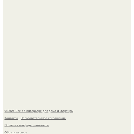
Кёнигсберг. Интерьер дома студенческого братства
"Германия".
В Японии бесплатно раздают дома самураев - звучит как
план на новую жизнь.
© 2026 Всё об интерьере для дома и квартиры
Контакты
Пользовательское соглашение
Политика конфидециальности
Обратная связь