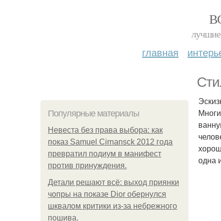
В
лучшие 
главная
интерь
Сти
Эскиз
Многи
Популярные материалы
ванну
Невеста без права выбора: как
челов
показ Samuel Cirnansck 2012 года
хорош
превратил подиум в манифест
одна 
против принуждения.
Детали решают всё: выход приянки
чопры на показе Dior обернулся
шквалом критики из-за небрежного
пошива.