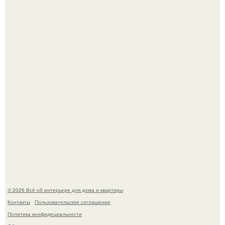
"Проиллюстрированные Люди": Томас майландер
превратил солнечные ожоги в арт - объект.
69-Летний житель Италии создал фальшивый античный
амфитеатр и долгое время успешно выдавал его за
настоящее историческое наследие.
© 2026 Всё об интерьере для дома и квартиры
Контакты
Пользовательское соглашение
Политика конфидециальности