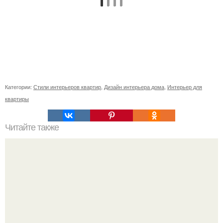
Категории:
Стили интерьеров квартир
,
Дизайн интерьера дома
,
Интерьер для
квартиры
Читайте также
Бизнес идея: коворкинг центр.