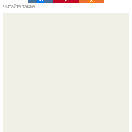
Читайте также
Сколько сохнут обои на флизелиновой основе после
поклейки. Когда высохнет клей?
Привет! Хочу поделиться моим давним и очередным
неопубликованным проектом.