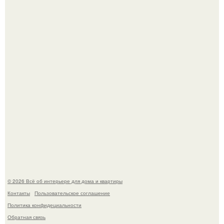
Невеста без права выбора: как показ Samuel Cirnansck
2012 года превратил подиум в манифест против
принуждения.
Сокровища из Hoff.
© 2026 Всё об интерьере для дома и квартиры
Контакты
Пользовательское соглашение
Политика конфидециальности
Обратная связь