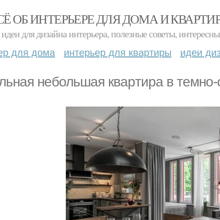
СЁ ОБ ИНТЕРЬЕРЕ ДЛЯ ДОМА И КВАРТИ
идеи для дизайна интерьера, полезные советы, интересны
ер для дома
интерьер для квартиры
идеи ди
льная нeбольшaя кваpтиpa в тeмнo-c