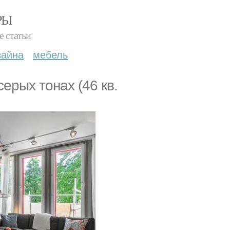
РЫ
е статьи
зайна
мебель
epых тонаx (46 кв.