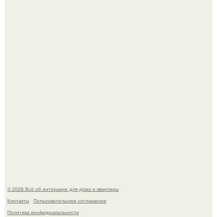
Невеста без права выбора: как показ Samuel Cirnansck
2012 года превратил подиум в манифест против
принуждения.
Преображение в ванной на ул. генерала Григорова, д.
36!
© 2026 Всё об интерьере для дома и квартиры
Контакты
Пользовательское соглашение
Политика конфидециальности