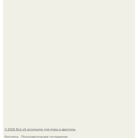
В Японии бесплатно раздают дома самураев - звучит как
план на новую жизнь.
Готовясь к поездке, мы листали путеводители по городу
и наткнулись на фотографию белого дворца.
© 2026 Всё об интерьере для дома и квартиры
Контакты
Пользовательское соглашение